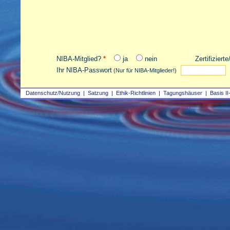
NIBA-Mitglied?
*
ja
nein
Zertifiziert
Ihr NIBA-Passwort
(Nur für NIBA-Mitglieder!)
Datenschutz/Nutzung
|
Satzung
|
Ethik-Richtlinien
|
Tagungshäuser
|
Basis II