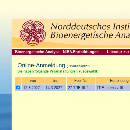
Bioenergetische Analyse
NIBA-Fortbildungen
Literatur zu
Online-Anmeldung
( "Warenkorb")
Sie haben folgende Veranstaltung/en ausgewählt:
von
bis
Fobi-Nr.
Fortbildung
12.3.2027
14.3.2027
27-TRE-III-2
TRE Intensiv III