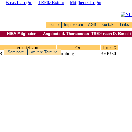
|
Basis II‑Login
|
TRE® Extern
|
Mitglieder Login
Home
Impressum
AGB
Kontakt
Links
NIBA Mitglieder
Angebote d. Therapeuten
TRE® nach D. Berceli
geleitet von
Ort
Preis €
Seminare
weitere Termine
B. Oles
Hamburg
370/330