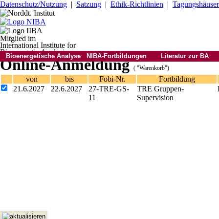
Datenschutz/Nutzung
|
Satzung
|
Ethik-Richtlinien
|
Tagungshäuser
Mitglied im
International Institute for
Bioenergetic Analysis
Bioenergetische Analyse
NIBA-Fortbildungen
Literatur zur BA
Online-Anmeldung
( "Warenkorb")
von
bis
Fobi-Nr.
Fortbildung
21.6.2027
22.6.2027
27-TRE-GS-
TRE Gruppen-
11
Supervision