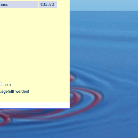
nried
410/370
nein
sgefüllt werden!