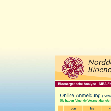
Bioenergetische Analyse
NIBA-Fo
Online-Anmeldung
( "War
Sie haben folgende Veranstaltung/e
von
bis
F