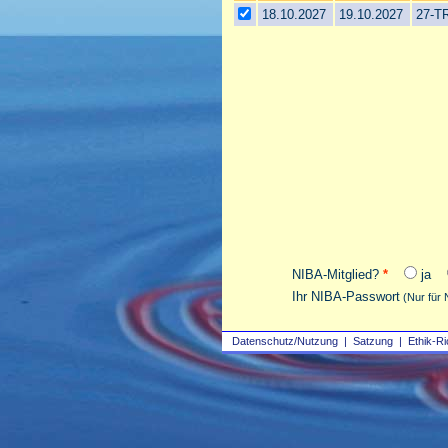
18.10.2027
19.10.2027
27-T
NIBA-Mitglied?
*
ja
Ihr NIBA-Passwort
(Nur für 
Datenschutz/Nutzung
|
Satzung
|
Ethik-Ri