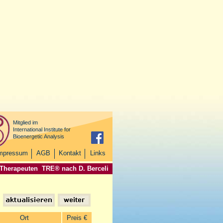
Mitglied im
International Institute for
Bioenergetic Analysis
mpressum
AGB
Kontakt
Links
 Therapeuten
TRE® nach D. Berceli
Ort
Preis €