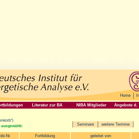
Home
I
rtbildungen
Literatur zur BA
NIBA Mitglieder
Angebote d.
enkorb")
Seminare
weitere Termine
n ausgewählt:
obi-Nr.
Fortbildung
geleitet von