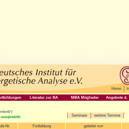
Home
I
rtbildungen
Literatur zur BA
NIBA Mitglieder
Angebote d.
enkorb")
Seminare
weitere Termine
n ausgewählt:
obi-Nr.
Fortbildung
geleitet von