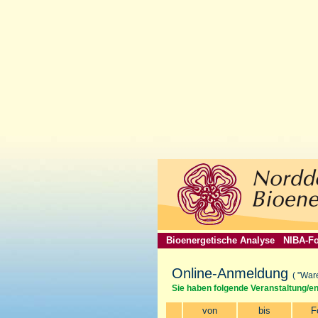
Bioenergetische Analyse
NIBA-Fo
Online-Anmeldung
( "War
Sie haben folgende Veranstaltung/e
von
bis
F