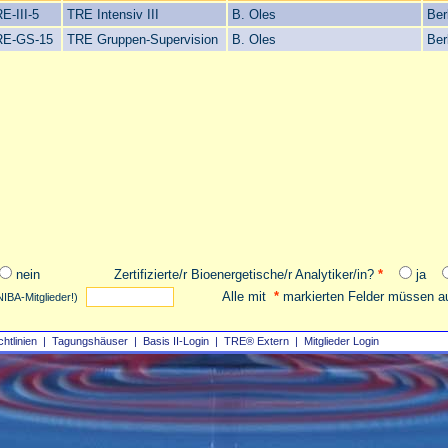
E-III-5
TRE Intensiv III
B. Oles
Ber
RE-GS-15
TRE Gruppen-Supervision
B. Oles
Ber
nein
Zertifizierte/r Bioenergetische/r Analytiker/in?
*
ja
Alle mit
*
markierten Felder müssen au
NIBA-Mitglieder!)
chtlinien
|
Tagungshäuser
|
Basis II‑Login
|
TRE® Extern
|
Mitglieder Login