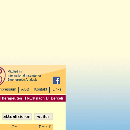
Mitglied im
International Institute for
Bioenergetic Analysis
mpressum
AGB
Kontakt
Links
 Therapeuten
TRE® nach D. Berceli
Ort
Preis €