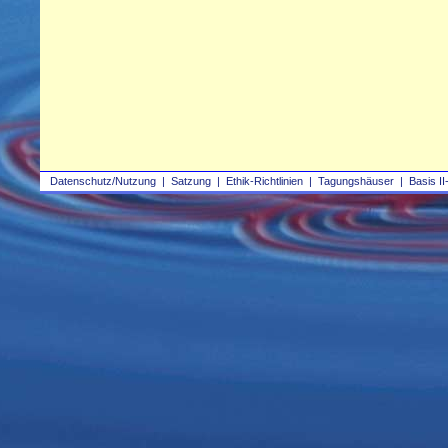
Datenschutz/Nutzung
|
Satzung
|
Ethik-Richtlinien
|
Tagungshäuser
|
Basis II