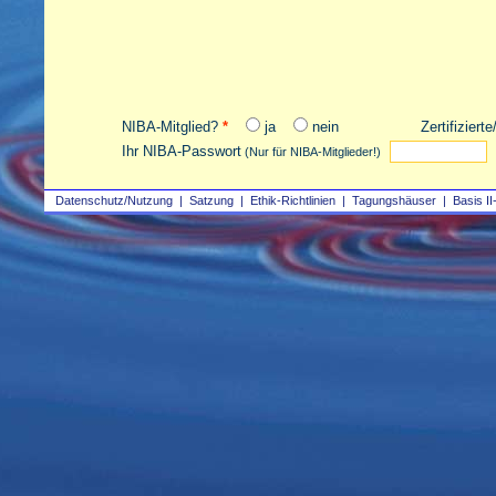
NIBA-Mitglied?
*
ja
nein
Zertifiziert
Ihr NIBA-Passwort
(Nur für NIBA-Mitglieder!)
Datenschutz/Nutzung
|
Satzung
|
Ethik-Richtlinien
|
Tagungshäuser
|
Basis II