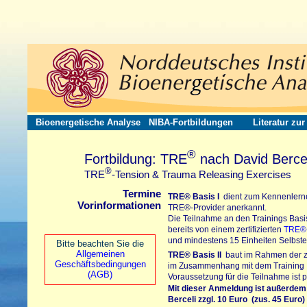
Bioenergetische Analyse
NIBA-Fortbildungen
Literatur zu
®
Fortbildung: TRE
nach David Bercel
®
TRE
-Tension & Trauma Releasing Exercises
Termine
TRE®
Basis I
dient zum Kennenlerne
Vorinformationen
TRE®-Provider
anerkannt.
Die Teilnahme an den Trainings Basis
bereits von einem zertifizierten
TRE®-
und mindestens 15 Einheiten Selbster
Bitte beachten Sie die
Allgemeinen
TRE®
Basis II
baut im Rahmen der zer
Geschäftsbedingungen
im Zusammenhang mit dem Training In
(AGB)
Voraussetzung für die Teilnahme ist p
Mit dieser Anmeldung ist außerdem
Berceli
zzgl. 10 Euro (zus. 45 Euro)