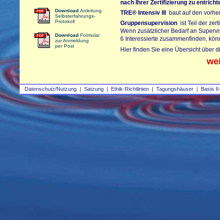
nach Ihrer Zertifizierung zu entrich
Download
Anleitung
TRE®
Intensiv III
baut auf den vorherg
Selbsterfahrungs-
Protokoll
Gruppensupervision
ist Teil der zer
Wenn zusätzlicher Bedarf an Supervi
Download
Formular
6 Interessierte zusammenfinden, kön
zur Anmeldung
per Post
Hier finden Sie eine Übersicht über 
we
Datenschutz/Nutzung
|
Satzung
|
Ethik-Richtlinien
|
Tagungshäuser
|
Basis II