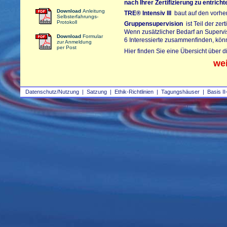
nach Ihrer Zertifizierung zu entrich
Download
Anleitung
TRE®
Intensiv III
baut auf den vorherg
Selbsterfahrungs-
Protokoll
Gruppensupervision
ist Teil der zer
Wenn zusätzlicher Bedarf an Supervi
Download
Formular
6 Interessierte zusammenfinden, kön
zur Anmeldung
per Post
Hier finden Sie eine Übersicht über 
we
Datenschutz/Nutzung
|
Satzung
|
Ethik-Richtlinien
|
Tagungshäuser
|
Basis II