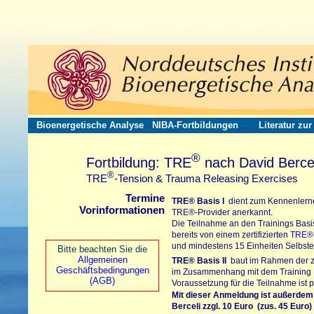
Bioenergetische Analyse
NIBA-Fortbildungen
Literatur zu
®
Fortbildung: TRE
nach David Bercel
®
TRE
-Tension & Trauma Releasing Exercises
Termine
TRE®
Basis I
dient zum Kennenlerne
Vorinformationen
TRE®-Provider
anerkannt.
Die Teilnahme an den Trainings Basis
bereits von einem zertifizierten
TRE®-
und mindestens 15 Einheiten Selbster
Bitte beachten Sie die
Allgemeinen
TRE®
Basis II
baut im Rahmen der zer
Geschäftsbedingungen
im Zusammenhang mit dem Training In
(AGB)
Voraussetzung für die Teilnahme ist p
Mit dieser Anmeldung ist außerdem
Berceli
zzgl. 10 Euro (zus. 45 Euro)