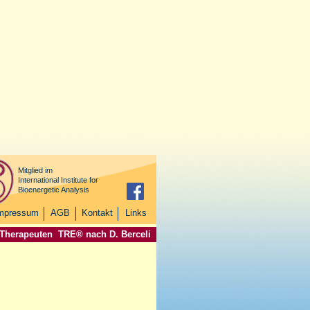
Mitglied im
International Institute for
Bioenergetic Analysis
mpressum
AGB
Kontakt
Links
 Therapeuten
TRE® nach D. Berceli