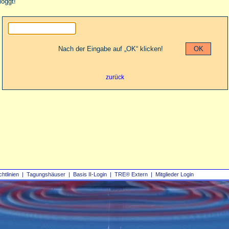
loggt!
Nach der Eingabe auf „OK“ klicken!
zurück
chtlinien
|
Tagungshäuser
|
Basis II‑Login
|
TRE® Extern
|
Mitglieder Login